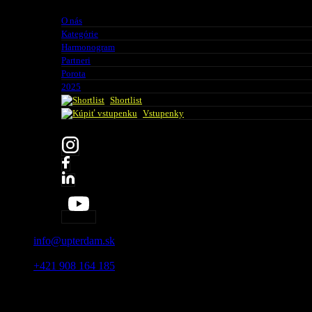
O nás
Kategórie
Harmonogram
Partneri
Porota
2025
Shortlist
Vstupenky
info@upterdam.sk
|
+421 908 164 185