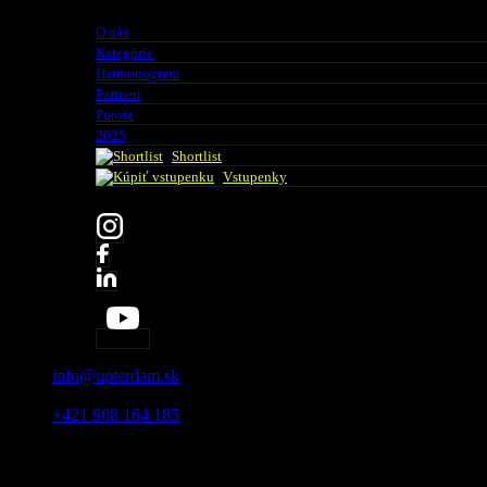
O nás
Kategórie
Harmonogram
Partneri
Porota
2025
Shortlist
Vstupenky
info@upterdam.sk
|
+421 908 164 185